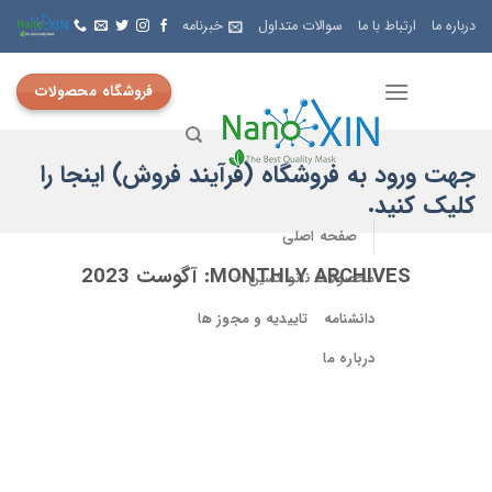
Skip
درباره ما
ارتباط با ما
سوالات متداول
خبرنامه
to
content
فروشگاه محصولات
جهت ورود به فروشگاه (فرآیند فروش) اینجا را
کلیک کنید.
صفحه اصلی
MONTHLY ARCHIVES:
آگوست 2023
محصولات نانو کسین
دانشنامه
تاییدیه و مجوز ها
درباره ما