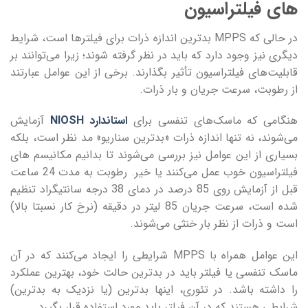
های فیلتراسیون
در حالی که MPPS بدترین اندازه ذرات برای فیلترها است، شرایط
دیگری نیز وجود دارد که باید در نظر گرفته شوند؛ زیرا می‌توانند بر
قابلیت‌های فیلتراسیون تأثیر بگذارند. برخی از این عوامل عبارتند
از رطوبت، سرعت جریان و بار ذرات.
هنگامی که ماسک‌های تنفسی برای
استاندارد NIOSH
آزمایش
می‌شوند، نه تنها اندازه ذرات «بدترین سناریو» مد نظر است، بلکه
بسیاری از این عوامل نیز بررسی می‌شوند تا بدانیم مکانیسم های
فیلتراسیون خوب عمل می‌کنند یا خیر. رطوبت به مدت 24 ساعت
قبل از آزمایش روی 85 درصد در دمای 38 درجه سانتیگراد تنظیم
شده است، سرعت جریان 85 لیتر در دقیقه (نرخ کار نسبتا بالا)
است و ذرات از نظر بار خنثی می‌شوند.
این عوامل همراه با MPPS شرایطی را ایجاد می‌کنند که در آن
ماسک تنفسی یا فیلتر باید در بدترین حالت خود، بهترین عملکرد
را داشته باشد. در تئوری، اینها بدترین (یا نزدیک به بدترین)
شرایطی هستند که در آن فیلتر باید مورد استفاده قرار بگیرد.