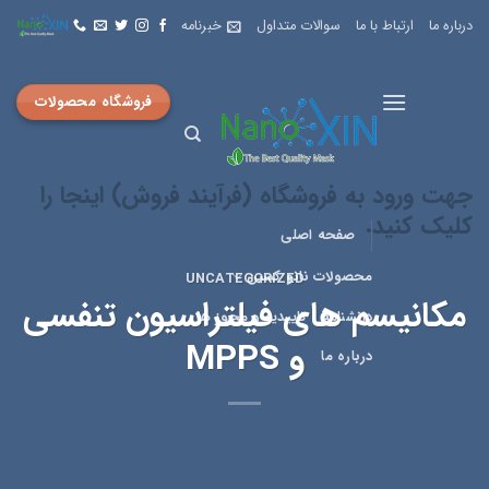
Skip
درباره ما
ارتباط با ما
سوالات متداول
خبرنامه
to
content
فروشگاه محصولات
جهت ورود به فروشگاه (فرآیند فروش) اینجا را
کلیک کنید.
صفحه اصلی
محصولات نانو کسین
UNCATEGORIZED
مکانیسم های فیلتراسیون تنفسی
دانشنامه
تاییدیه و مجوز ها
و MPPS
درباره ما