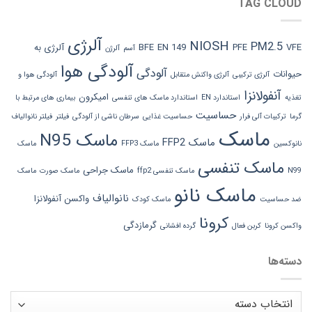
TAG CLOUD
آلرژی
NIOSH
PM2.5
VFE
PFE
EN 149
BFE
آلرژی به
آسم
آلرژن
آلودگی هوا
آلودگی
حیوانات
آلرژی ترکیبی
آلرژی واکنش متقابل
آلودگی هوا و
آنفولانزا
امیکرون
تغذیه
استاندارد EN
استاندارد ماسک های تنفسی
بیماری های مرتبط با
حساسیت
گرما
ترکیبات آلی فرار
حساسیت غذایی
سرطان ناشی از آلودگی
فیلتر
فیلتر نانوالیاف
ماسک
ماسک N95
ماسک FFP2
نانوکسین
ماسک FFP3
ماسک
ماسک تنفسی
ماسک جراحی
N99
ماسک تنفسی ffp2
ماسک صورت
ماسک
ماسک نانو
نانوالیاف
واکسن آنفولانزا
ضد حساسیت
ماسک کودک
کرونا
گرمازدگی
واکسن کرونا
کربن فعال
گرده افشانی
دسته‌ها
دسته‌ها