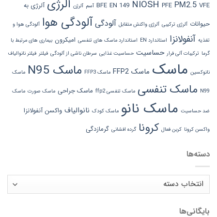
آلرژی
NIOSH
PM2.5
VFE
PFE
EN 149
BFE
آلرژی به
آسم
آلرژن
آلودگی هوا
آلودگی
حیوانات
آلرژی ترکیبی
آلرژی واکنش متقابل
آلودگی هوا و
آنفولانزا
امیکرون
تغذیه
استاندارد EN
استاندارد ماسک های تنفسی
بیماری های مرتبط با
حساسیت
گرما
ترکیبات آلی فرار
حساسیت غذایی
سرطان ناشی از آلودگی
فیلتر
فیلتر نانوالیاف
ماسک
ماسک N95
ماسک FFP2
نانوکسین
ماسک FFP3
ماسک
ماسک تنفسی
ماسک جراحی
N99
ماسک تنفسی ffp2
ماسک صورت
ماسک
ماسک نانو
نانوالیاف
واکسن آنفولانزا
ضد حساسیت
ماسک کودک
کرونا
گرمازدگی
واکسن کرونا
کربن فعال
گرده افشانی
دسته‌ها
دسته‌ها
بایگانی‌ها