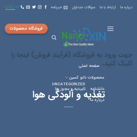
Skip
درباره ما
ارتباط با ما
سوالات متداول
خبرنامه
to
content
فروشگاه محصولات
جهت ورود به فروشگاه (فرآیند فروش) اینجا را
کلیک کنید.
صفحه اصلی
محصولات نانو کسین
UNCATEGORIZED
دانشنامه
تاییدیه و مجوز ها
تغذیه و آلودگی هوا
درباره ما