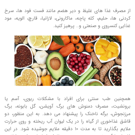
از مصرف غذا های غلیظ و دیر هضم مانند فست ‌فود ها، سرخ‌
کردنی‌ ها، حلیم، کله ‌پاچه، ماکارونی، لازانیا، قارچ، الویه، مود
غذایی کنسروی و صنعتی و… پرهیز کنید.
همچنین طب سنتی برای افراد با مشکلات ریوی، آسم یا
برونشیت، مصرف دمنوش ‌های برگ آویشن، گل بابونه، برگ
مرزنجوش، برگه ناخنک را پیشنهاد می دهد. به این منظور، دو
قاشق غذاخوری از گیاه را در یک لیوان آب ریخته و روی حرارت
ملایم بگذارید تا به مدت ۱۰ دقیقه ملایم جوشیده شود. در این