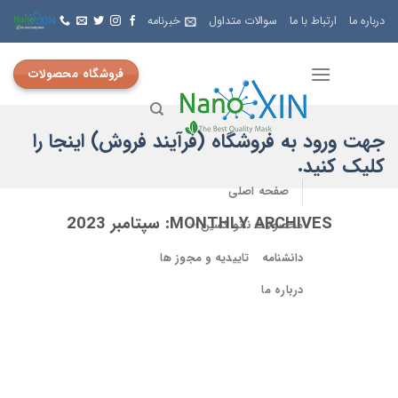
Skip
درباره ما
ارتباط با ما
سوالات متداول
خبرنامه
to
content
فروشگاه محصولات
جهت ورود به فروشگاه (فرآیند فروش) اینجا را
کلیک کنید.
صفحه اصلی
MONTHLY ARCHIVES:
سپتامبر 2023
محصولات نانو کسین
دانشنامه
تاییدیه و مجوز ها
درباره ما