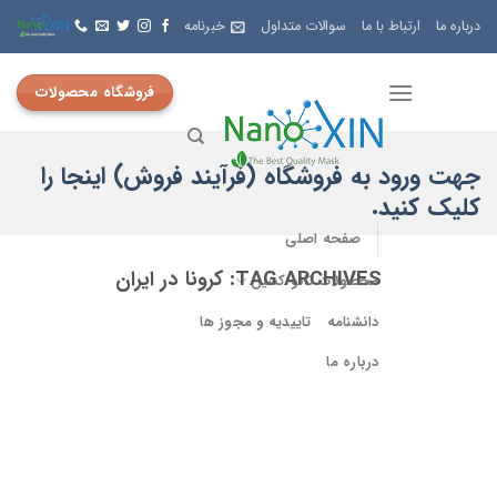
Skip
درباره ما
ارتباط با ما
سوالات متداول
خبرنامه
to
content
فروشگاه محصولات
جهت ورود به فروشگاه (فرآیند فروش) اینجا را
کلیک کنید.
صفحه اصلی
TAG ARCHIVES:
کرونا در ایران
محصولات نانو کسین
دانشنامه
تاییدیه و مجوز ها
درباره ما