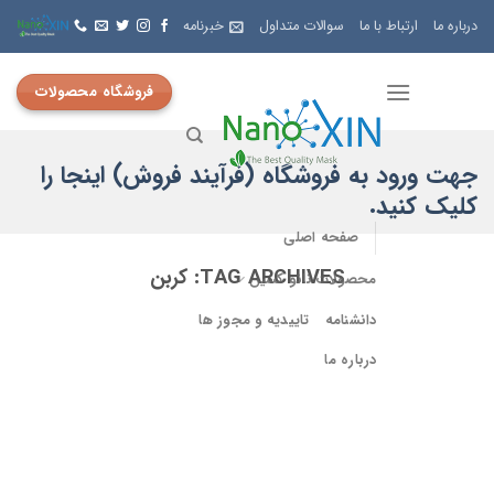
Skip
درباره ما
ارتباط با ما
سوالات متداول
خبرنامه
to
content
فروشگاه محصولات
جهت ورود به فروشگاه (فرآیند فروش) اینجا را
کلیک کنید.
صفحه اصلی
TAG ARCHIVES:
کربن
محصولات نانو کسین
دانشنامه
تاییدیه و مجوز ها
درباره ما